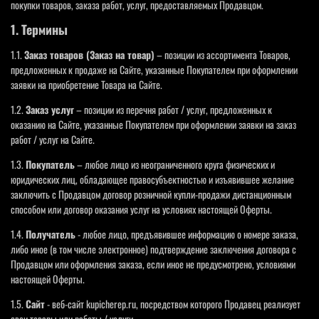
покупки товаров, заказа работ, услуг, предоставляемых Продавцом.
1. Термины
1.1.
Заказ товаров (Заказ на товар)
– позиции из ассортимента Товаров,
предложенных к продаже на Сайте, указанные Покупателем при оформлении
заявки на приобретение Товара на Сайте.
1.2.
Заказ услуг
– позиции из перечня работ / услуг, предложенных к
оказанию на Сайте, указанные Покупателем при оформлении заявки на заказ
работ / услуг на Сайте.
1.3.
Покупатель
– любое лицо из неограниченного круга физических и
юридических лиц, обладающее правосубъектностью и изъявившее желание
заключить с Продавцом договор розничной купли-продажи дистанционным
способом или договор оказания услуг на условиях настоящей Оферты.
1.4.
Получатель
- любое лицо, предъявившее информацию о номере заказа,
либо иное (в том числе электронное) подтверждение заключения договора с
Продавцом или оформления заказа, если иное не предусмотрено, условиями
настоящей Оферты.
1.5.
Сайт
- веб-сайт kupicherep.ru, посредством которого Продавец реализует
свои товары или работы / услуги.