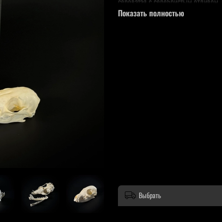
сероватая с серебристым отливом,
Показать полностью
Обитает в сухих степях и полупус
России распространён от Северного
Питается главным образом грызун
группами, на постоянных участках.
Корсак имеет небольшое значение
Выбрать