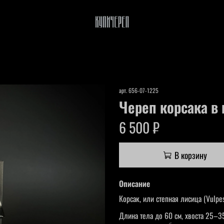
арт.
656-07-1225
Череп корсака в
6 500 ₽
В корзину
Описание
Корсак, или степная лисица (Vulp
Длина тела до 60 см, хвоста 25–35