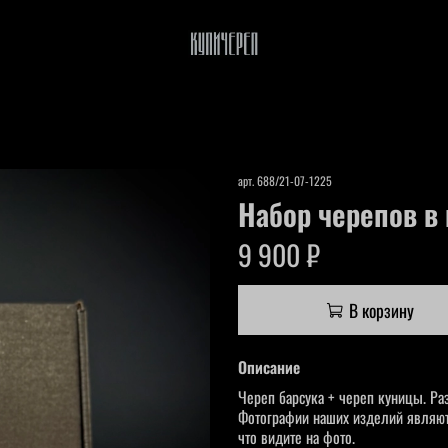
арт.
688/21-07-1225
Набор черепов в
9 900 ₽
В корзину
Описание
Череп барсука + череп куницы. Р
Фотографии наших изделий являютс
что видите на фото.