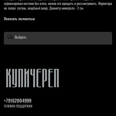
зафиксирован когтями без клея, можно его вращать и рассматривать. Фурнитура
на лапах: латунь, вощёный шнур. Диаметр минерала - 3 см.
Мы оформили сувенир в коробку с атласной лентой, чтобы вы смогли сделать
Показать полностью
подарок себе или кому-то.
Фотографии наших изделий являются неотъемлемой частью описания товара,
вы покупаете именно то, что видите на фото.
Выбрать
+79162004999
ТЕЛЕФОН ПОДДЕРЖКИ