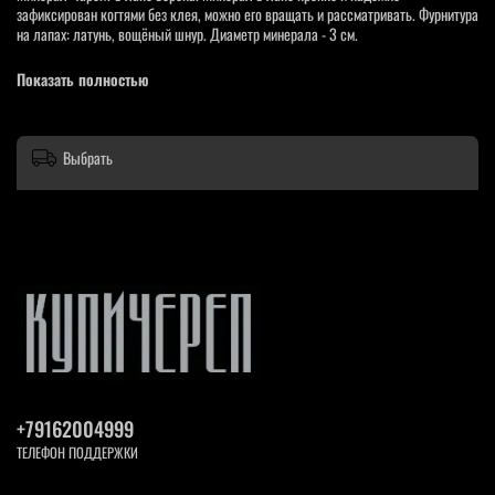
зафиксирован когтями без клея, можно его вращать и рассматривать. Фурнитура
на лапах: латунь, вощёный шнур. Диаметр минерала - 3 см.
Мы оформили сувенир в коробку с атласной лентой, чтобы вы смогли сделать
Показать полностью
подарок себе или кому-то.
Фотографии наших изделий являются неотъемлемой частью описания товара,
вы покупаете именно то, что видите на фото.
Выбрать
+79162004999
ТЕЛЕФОН ПОДДЕРЖКИ