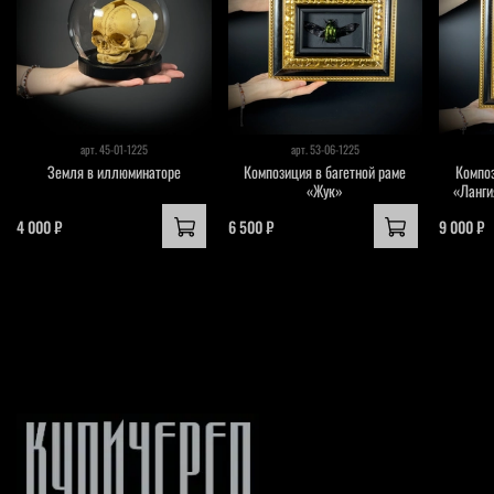
арт.
45-01-1225
арт.
53-06-1225
Земля в иллюминаторе
Композиция в багетной раме
Композ
«Жук»
«Ланги
4 000 ₽
6 500 ₽
9 000 ₽