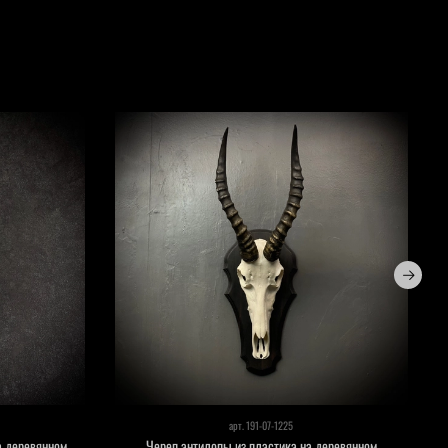
арт.
191-07-1225
а деревянном
Череп антилопы из пластика на деревянном