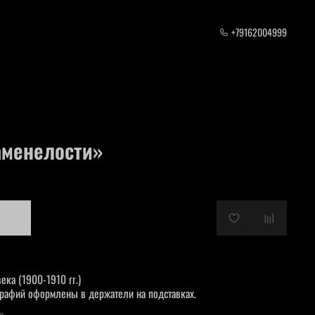
+79162004999
аменелости»
ека (1900-1910 гг.)
ографий оформлены в держатели на подставках.