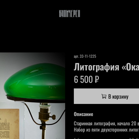
арт.
33-11-1225
Литография «Ок
6 500 ₽
В корзину
Описание
Старинная литография, начало 20 в
Набор из пяти двухсторонних лит