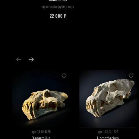
череп саблезубого кота
22 000 ₽
арт.
73-07-1225
арт.
193-07-1225
Xenosmilus
Homotherium