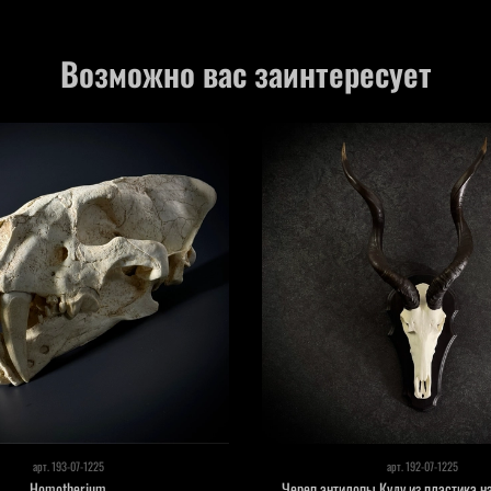
Возможно вас заинтересует
арт.
193-07-1225
арт.
192-07-1225
Homotherium
Череп антилопы Куду из пластика н