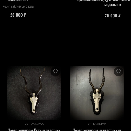
медальоне
череп саблезубого кота
20 000 ₽
20 000 ₽
арт.
192-07-1225
арт.
191-07-1225
Череп антилопы Куду из пластика
Череп антилопы из пластика на