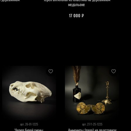
медальоне
17 000 ₽
арт.
26-01-1225
арт.
27/1-25-1225
Череп бурой гиены
Аммониты (пара) на подставках