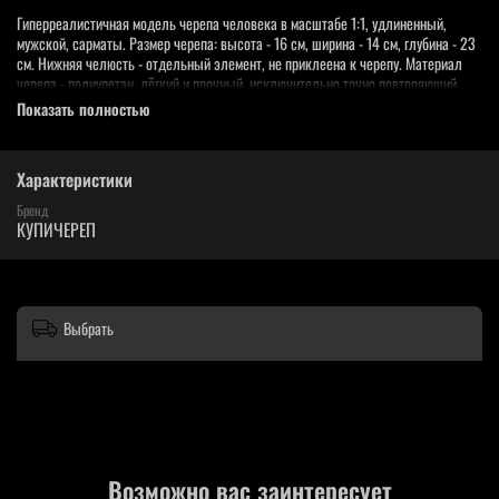
Гиперреалистичная модель черепа человека в масштабе 1:1, удлиненный,
мужской, сарматы. Размер черепа: высота - 16 см, ширина - 14 см, глубина - 23
см. Нижняя челюсть - отдельный элемент, не приклеена к черепу. Материал
черепа - полиуретан, лёгкий и прочный, исключительно точно повторяющий
настоящий череп человека до мельчайших деталей. Полностью ручная работа,
Показать полностью
ручное окрашивание, имитирующее настоящий оттенок костей черепа. Цвет
каждого изделия может незначительно отличаться от изображения.
Характеристики
Бренд
КУПИЧЕРЕП
Выбрать
Возможно вас заинтересует