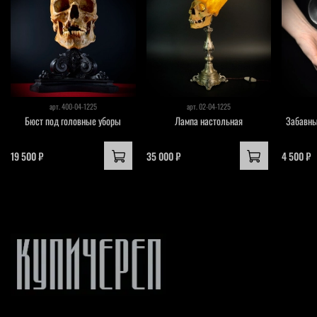
арт.
400-04-1225
арт.
02-04-1225
Бюст под головные уборы
Лампа настольная
Забавны
19 500 ₽
35 000 ₽
4 500 ₽