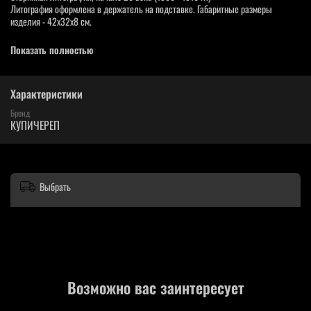
Литография оформлена в держатель на подставке. Габаритные размеры
изделия - 42х32х8 см.
Ознакомиться подробно - смотрите скан.
Показать полностью
Возможны небольшие разрывы, потёртости или разводы - следы времени, так
как полотну более ста лет.
Характеристики
Фотографии наших изделий являются неотъемлемой частью описания товара,
вы покупаете именно то, что видите на фото.
Бренд
КУПИЧЕРЕП
Выбрать
Возможно вас заинтересует