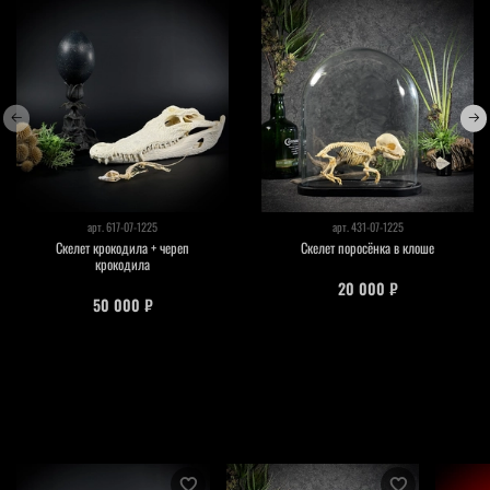
арт.
617-07-1225
арт.
431-07-1225
Скелет крокодила + череп
Скелет поросёнка в клоше
крокодила
20 000 ₽
50 000 ₽