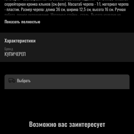
серрейторная кромка клыков (см.фото). Масштаб черепа - 1:1, материал черепа
- пластик. Размер черепа: длина 36 см, ширина 12,5 см, высота 16 см. Ручная
работа, ручное окрашивание. Материал стойки - сталь. Высота изделия на
стойке - 42 см. Модель Homotherium - потрясающий экземпляр для личного
Показать полностью
коллекционирования, дорогой эффектный подарок, наглядное пособие для
скульпторов и художников, арт-объект в интерьер.
Характеристики
Бренд
КУПИЧЕРЕП
Выбрать
Возможно вас заинтересует