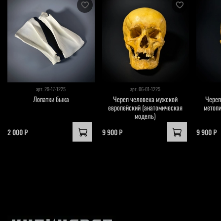
арт.
29-17-1225
арт.
06-01-1225
Лопатки быка
Череп человека мужской
Череп
европейский (анатомическая
метоп
модель)
2 000 ₽
9 900 ₽
9 900 ₽