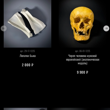
арт.
29-17-1225
арт.
06-01-1225
Лопатки быка
Череп человека мужской
европейский (анатомическая
модель)
2 000 ₽
9 900 ₽