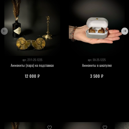
арт.
27/1-25-1225
арт.
59-25-1225
Аммониты (пара) на подставках
Аммониты в шкатулке
12 000 ₽
3 500 ₽