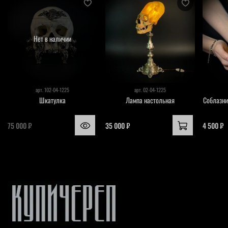
Нет в наличии
арт.
102-04-1225
арт.
02-04-1225
Шкатулка
Лампа настольная
Соблазни
75 000 ₽
35 000 ₽
4 500 ₽