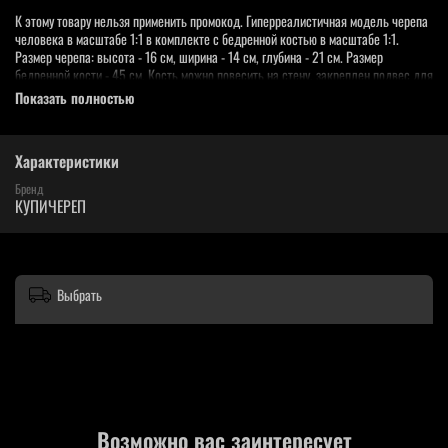
К этому товару нельзя применить промокод. Гиперреалистичная модель черепа
человека в масштабе 1:1 в комплекте с бедренной костью в масштабе 1:1.
Размер черепа: высота - 16 см, ширина - 14 см, глубина - 21 см. Размер
бедренной кости - 45 см. Кость можно повесить на стену, закреплен подвес для
настенного монтажа. Материал черепа и кости - полиуретан, лёгкий и прочный,
Показать полностью
исключительно точно повторяющий настоящий череп и кость человека до
мельчайших деталей
Характеристики
Полностью ручная работа, ручное окрашивание, имитирующее настоящий
оттенок костей черепа и кости. Цвет каждого изделия может незначительно
Бренд
отличаться от изображения.
КУПИЧЕРЕП
Выбрать
Возможно вас заинтересует