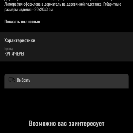
Литография оформлена в держатель на деревянной подставке. Габаритные
размеры изделия - 30х20х3 см.
Рассмотреть подробнее - смотрите скан.
Показать полностью
Возможны небольшие разрывы, потёртости или разводы - следы времени, так
как полотну более ста лет.
Характеристики
Фотографии наших изделий являются неотъемлемой частью описания товара,
вы покупаете именно то, что видите на фото.
Бренд
КУПИЧЕРЕП
Выбрать
Возможно вас заинтересует